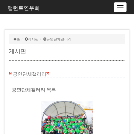
탤런트연우회
Toggle
navigat
홈
게시판
공연단체갤러리
게시판
공연단체갤러리
공연단체갤러리 목록