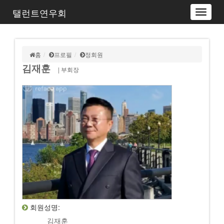
탤런트연우회
Toggle
navigat
홈
프로필
정회원
김재훈
| 부회장
회원성명:
김재훈