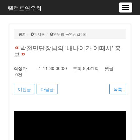
탤런트연우회
Toggle
navigat
홈
게시판
연우회 동영상갤러리
박철민단장님의 '내나이가 어때서' 홍
보
작성자
-1-11-30 00:00
조회
8,421회
댓글
0건
이전글
다음글
목록