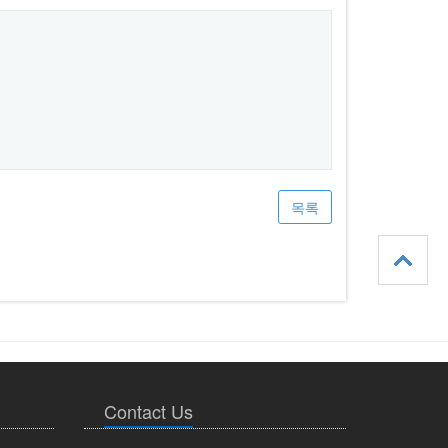
목록
Contact Us