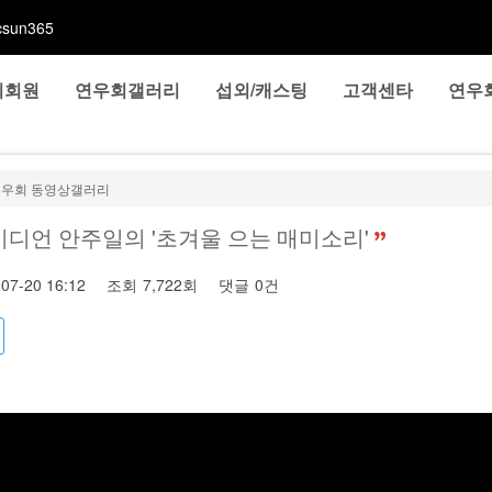
sun365
회회원
연우회갤러리
섭외/캐스팅
고객센타
연우
연우회 동영상갤러리
디언 안주일의 '초겨울 으는 매미소리'
-07-20 16:12
조회
7,722회
댓글
0건