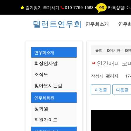
즐겨찾기 추가하기
010-7799-1563 •
카톡상담ID:c
탤런트연우회
연우회소개
연우
홈
게시판
연우회소개
인간매미 코미
회장인사말
조직도
작성자
관리자
17
찾아오시는길
이전글
다음글
연우회회원
정회원
회원가이드