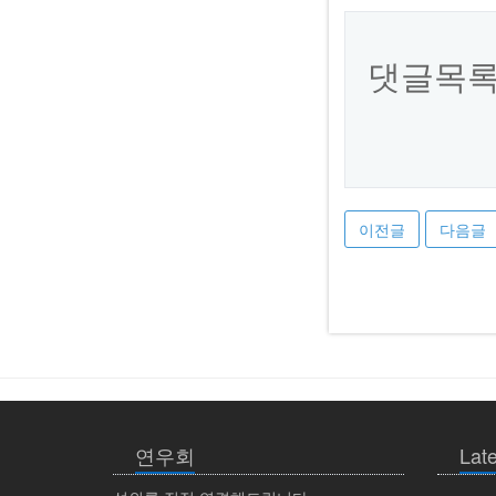
댓글목
이전글
다음글
연우회
Late