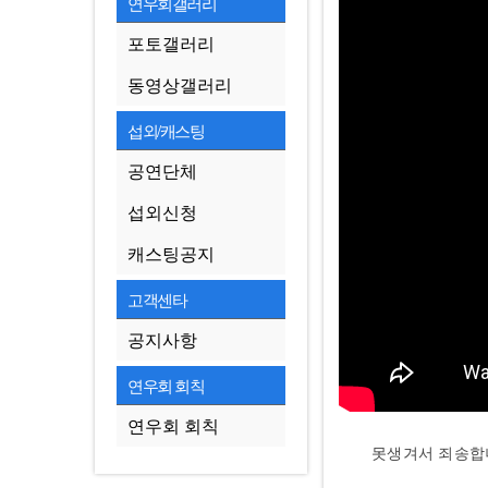
연우회갤러리
포토갤러리
동영상갤러리
섭외/캐스팅
공연단체
섭외신청
캐스팅공지
고객센타
공지사항
연우회 회칙
연우회 회칙
못생겨서 죄송합