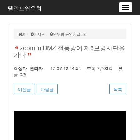
탤런트연우회
Toggle
navigat
홈
게시판
연우회 동영상갤러리
zoom in DMZ 철통방어 제6보병사단을
가다
작성자
관리자
17-07-12 14:54
조회
7,703회
댓
글
0건
이전글
다음글
목록