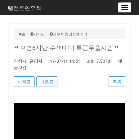
탤런트연우회
Toggle
navigat
홈
게시판
연우회 동영상갤러리
보병6사단 수색대대 특공무술시범
작성자
관리자
17-07-11 14:51
조회
7,907회
댓
글
0건
이전글
다음글
목록