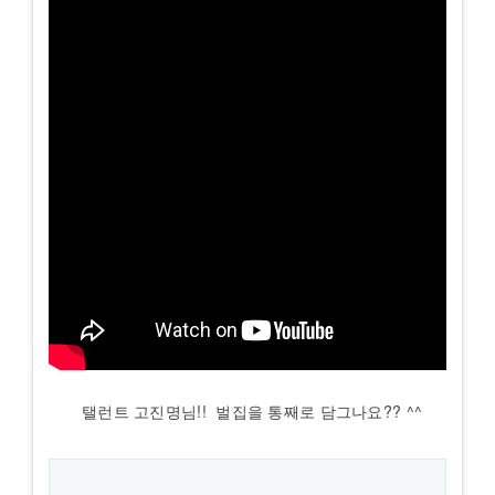
탤런트 고진명님!! 벌집을 통째로 담그나요?? ^^