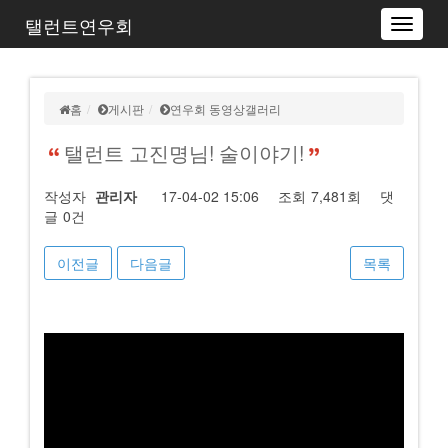
탤런트연우회
Toggle
navigat
홈
게시판
연우회 동영상갤러리
탤런트 고진명님! 술이야기!
작성자
관리자
17-04-02 15:06
조회
7,481회
댓
글
0건
이전글
다음글
목록