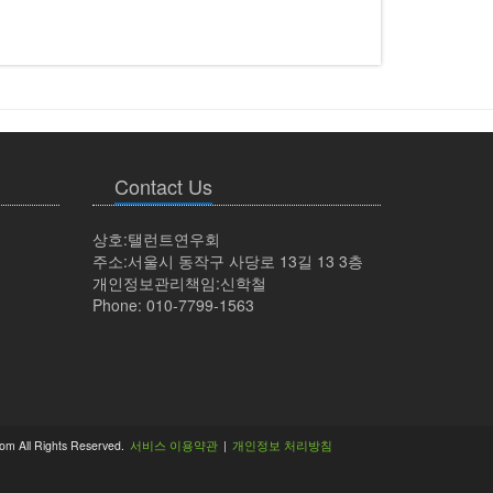
Contact Us
상호:탤런트연우회
주소:서울시 동작구 사당로 13길 13 3층
개인정보관리책임:신학철
Phone: 010-7799-1563
om All Rights Reserved.
서비스 이용약관
|
개인정보 처리방침