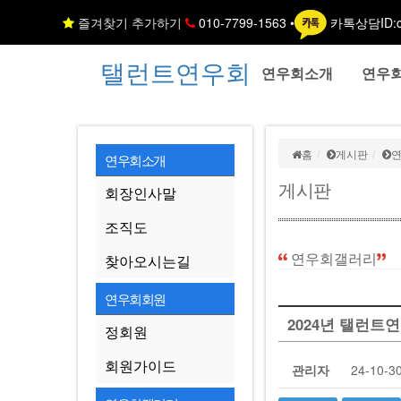
즐겨찾기 추가하기
010-7799-1563 •
카톡상담ID:c
탤런트연우회
연우회소개
연우
홈
게시판
연우회소개
게시판
회장인사말
조직도
연우회갤러리
찾아오시는길
연우회회원
2024년 탤런트
정회원
회원가이드
관리자
24-10-30