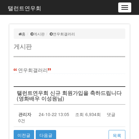
탤런트연우회
Toggle
navigat
홈
게시판
연우회갤러리
게시판
연우회갤러리
탤런트연우회 신규 회원가입을 축하드립니다
(영화배우 이성원님)
관리자
24-10-22 13:05
조회
6,934회
댓글
0건
이전글
다음글
목록