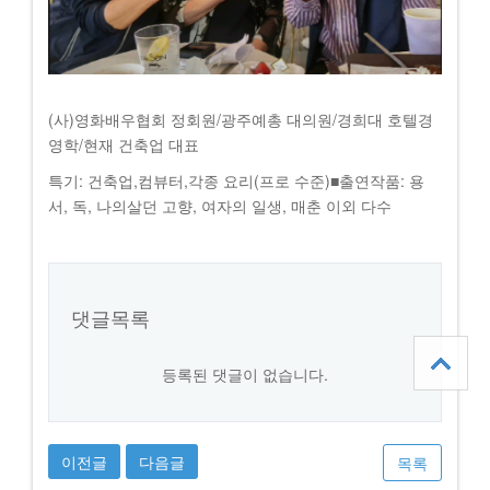
(사)영화배우협회 정회원/광주예총 대의원/경희대 호텔경
영학/현재 건축업 대표
특기: 건축업,컴뷰터,각종 요리(프로 수준)■출연작품: 용
서, 독, 나의살던 고향, 여자의 일생, 매춘 이외 다수
댓글목록
등록된 댓글이 없습니다.
이전글
다음글
목록