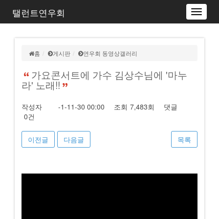
탤런트연우회
Toggle
navigat
홈
게시판
연우회 동영상갤러리
가요콘서트에 가수 김상수님에 '마누
라' 노래!!
작성자
-1-11-30 00:00
조회
7,483회
댓글
0건
이전글
다음글
목록